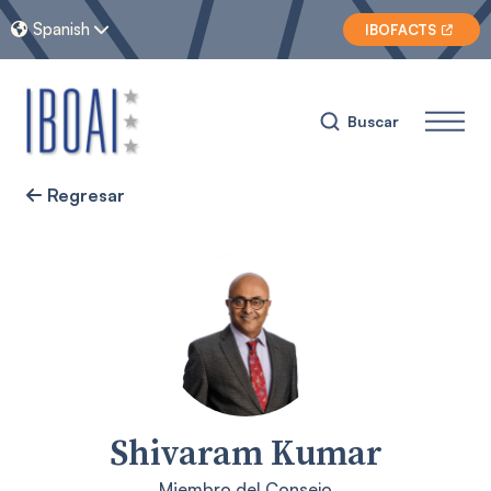
Spanish


IBOFACTS

Buscar
Regresar

Shivaram Kumar
Miembro del Consejo