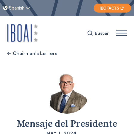
Spanish


IBOFACTS

Buscar
Chairman's Letters

Mensaje del Presidente
MAY 1, 2024