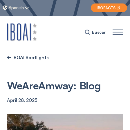
Spanish


IBOFACTS

Buscar
IBOAI Spotlights

WeAreAmway: Blog
April 28, 2025